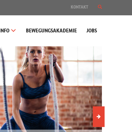
SUCHE
KONTAKT
EIN-
ODER
AUSBLENDEN
INFO
BEWEGUNGSAKADEMIE
JOBS
Nächstes
Slider-
Element