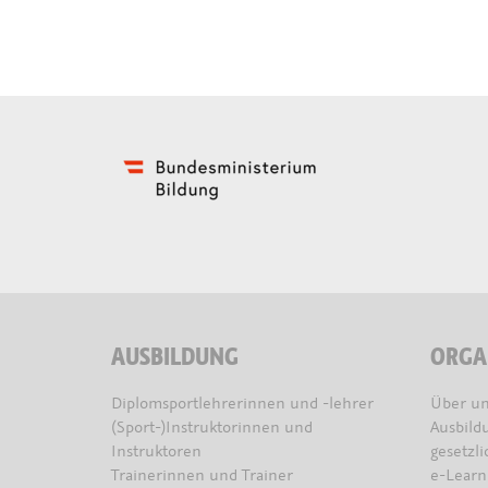
AUSBILDUNG
ORGA
Diplomsportlehrerinnen und -lehrer
Über un
(Sport-)Instruktorinnen und
Ausbild
Instruktoren
gesetzl
Trainerinnen und Trainer
e-Learn