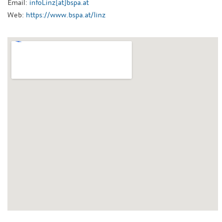
Email:
infoLinz[at]bspa.at
Web:
https://www.bspa.at/linz