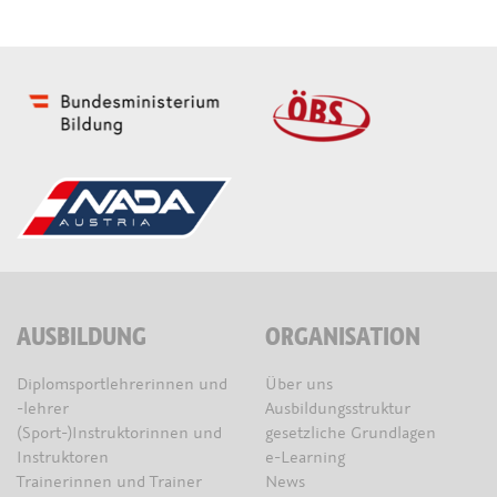
AUSBILDUNG
ORGANISATION
Diplomsportlehrerinnen und
Über uns
-lehrer
Ausbildungsstruktur
(Sport-)Instruktorinnen und
gesetzliche Grundlagen
Instruktoren
e-Learning
Trainerinnen und Trainer
News