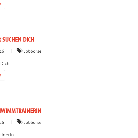
n
 SUCHEN DICH
026
|
Jobbörse
 Dich
n
WIMMTRAINERIN
026
|
Jobbörse
inerin