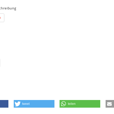
chreibung
n
tweet
teilen