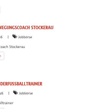
EGUNGSCOACH STOCKERAU
026
|
Jobbörse
oach Stockerau
n
DERFUSSBALLTRAINER
026
|
Jobbörse
lltrainer