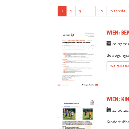
1
2
3
...
10
Nächste
WIEN:
BEW
01.07.2
Bewegungsc
Weiterlese
WIEN:
KIN
24.06.2
Kinderfußba