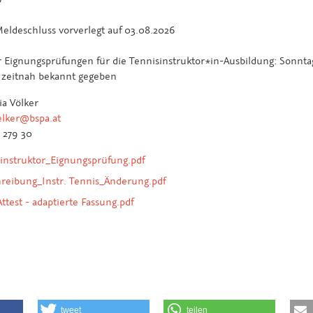
eldeschluss vorverlegt auf 03.08.2026
 Eignungsprüfungen für die Tennisinstruktor*in-Ausbildung: Sonnta
d zeitnah bekannt gegeben
ia Völker
elker@bspa.at
7 279 30
instruktor_Eignungsprüfung.pdf
reibung_Instr. Tennis_Änderung.pdf
 Attest - adaptierte Fassung.pdf
tweet
teilen