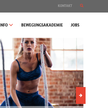
SUCHE
KONTAKT
EIN-
ODER
AUSBLENDEN
INFO
BEWEGUNGSAKADEMIE
JOBS
Nächstes
Slider-
Element