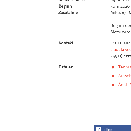
Beginn
30.11.2026
Zusatzinfo
Achtung: M
Beginn der
Slots) wir
Kontakt
Frau Claud
claudia.vo
+43 (1) 427
Dateien
Tennis
Aussch
Ärztl.
teilen