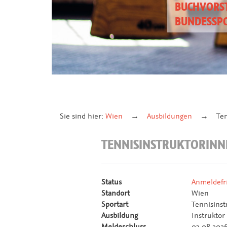
BUCHVORST
BUNDESSP
Sie sind hier:
Wien
Ausbildungen
Ten
TENNISINSTRUKTORINN
Status
Anmeldefri
Standort
Wien
Sportart
Tennisinst
Ausbildung
Instruktor
Meldeschluss
03.08.202