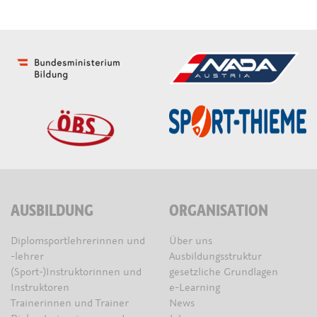
AUSBILDUNG
ORGANISATION
Diplomsportlehrerinnen und
Über uns
-lehrer
Ausbildungsstruktur
(Sport-)Instruktorinnen und
gesetzliche Grundlagen
Instruktoren
e-Learning
Trainerinnen und Trainer
News