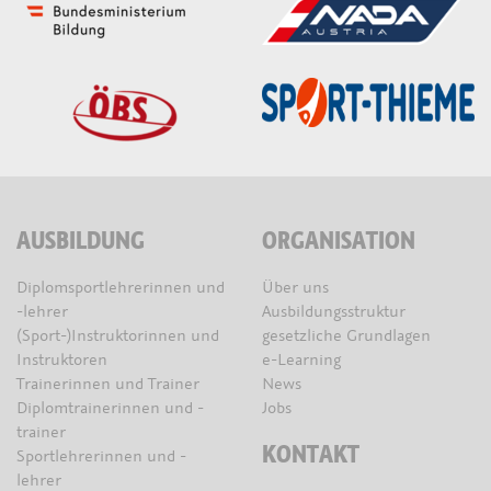
AUSBILDUNG
ORGANISATION
Diplomsportlehrerinnen und
Über uns
-lehrer
Ausbildungsstruktur
(Sport-)Instruktorinnen und
gesetzliche Grundlagen
Instruktoren
e-Learning
Trainerinnen und Trainer
News
Diplomtrainerinnen und -
Jobs
trainer
KONTAKT
Sportlehrerinnen und -
lehrer