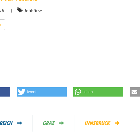
026
|
Jobbörse
n
tweet
teilen
REICH
GRAZ
INNSBRUCK