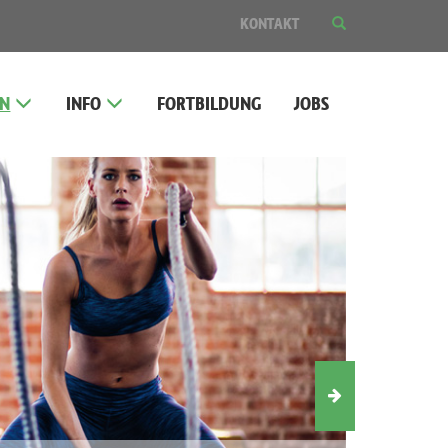
SUCHE
KONTAKT
EIN-
ODER
AUSBLENDEN
EN
INFO
FORTBILDUNG
JOBS
Nächstes
Slider-
Element