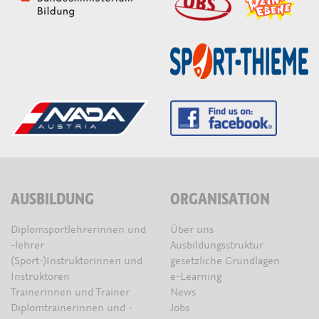
AUSBILDUNG
ORGANISATION
Diplomsportlehrerinnen und
Über uns
-lehrer
Ausbildungsstruktur
(Sport-)Instruktorinnen und
gesetzliche Grundlagen
Instruktoren
e-Learning
Trainerinnen und Trainer
News
Diplomtrainerinnen und -
Jobs