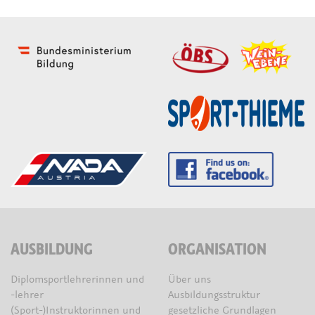
AUSBILDUNG
ORGANISATION
Diplomsportlehrerinnen und
Über uns
-lehrer
Ausbildungsstruktur
(Sport-)Instruktorinnen und
gesetzliche Grundlagen