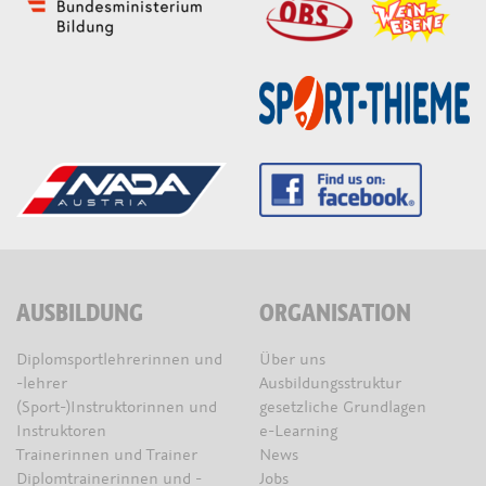
AUSBILDUNG
ORGANISATION
Diplomsportlehrerinnen und
Über uns
-lehrer
Ausbildungsstruktur
(Sport-)Instruktorinnen und
gesetzliche Grundlagen
Instruktoren
e-Learning
Trainerinnen und Trainer
News
Diplomtrainerinnen und -
Jobs