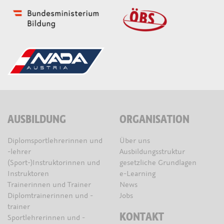
AUSBILDUNG
ORGANISATION
Diplomsportlehrerinnen und
Über uns
-lehrer
Ausbildungsstruktur
(Sport-)Instruktorinnen und
gesetzliche Grundlagen
Instruktoren
e-Learning
Trainerinnen und Trainer
News
Diplomtrainerinnen und -
Jobs
trainer
KONTAKT
Sportlehrerinnen und -