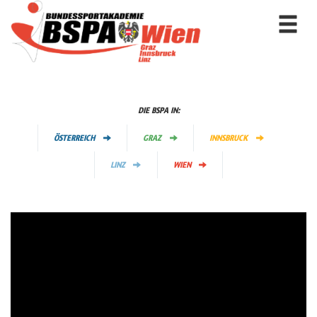
Togg
navi
DIE BSPA IN:
ÖSTERREICH
GRAZ
INNSBRUCK
LINZ
WIEN