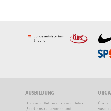
AUSBILDUNG
ORGA
Diplomsportlehrerinnen und -lehrer
Über un
(Sport-)Instruktorinnen und
Ausbild