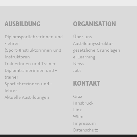
AUSBILDUNG
ORGANISATION
Diplomsportlehrerinnen und
Über uns
-lehrer
Ausbildungsstruktur
(Sport-)Instruktorinnen und
gesetzliche Grundlagen
Instruktoren
e-Learning
Trainerinnen und Trainer
News
Diplomtrainerinnen und -
Jobs
trainer
KONTAKT
Sportlehrerinnen und -
lehrer
Graz
Aktuelle Ausbildungen
Innsbruck
Linz
Wien
Impressum
Datenschutz