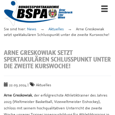
Togg
navi
Sie sind hier:
News
Aktuelles
Arne Greskowiak
setzt spektakulären Schlusspunkt unter die zweite Kurswoche!
ARNE GRESKOWIAK SETZT
SPEKTAKULÄREN SCHLUSSPUNKT UNTER
DIE ZWEITE KURSWOCHE!
22.03.2024
|
Aktuelles
Arne Greskowiak
, der erfolgreichste Athletiktrainer des Jahres
2023 (Weltmeister Basketball, Vizeweltmeister Eishockey),
schloss mit seinem hochqualitativen Unterricht die zweite
Woche unserer Trainer:innenausbildung für Athletiktraining in