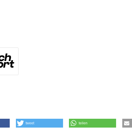
tweet
teilen