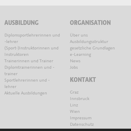
AUSBILDUNG
ORGANISATION
Diplomsportlehrerinnen und
Über uns
-lehrer
Ausbildungsstruktur
(Sport-)Instruktorinnen und
gesetzliche Grundlagen
Instruktoren
e-Learning
Trainerinnen und Trainer
News
Diplomtrainerinnen und -
Jobs
trainer
KONTAKT
Sportlehrerinnen und -
lehrer
Graz
Aktuelle Ausbildungen
Innsbruck
Linz
Wien
Impressum
Datenschutz