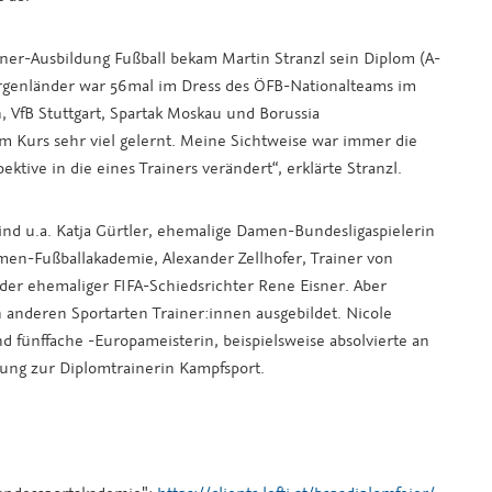
iner-Ausbildung Fußball bekam Martin Stranzl sein Diplom (A-
urgenländer war 56mal im Dress des ÖFB-Nationalteams im
, VfB Stuttgart, Spartak Moskau und Borussia
 Kurs sehr viel gelernt. Meine Sichtweise war immer die
ektive in die eines Trainers verändert“, erklärte Stranzl.
ind u.a. Katja Gürtler, ehemalige Damen-Bundesligaspielerin
men-Fußballakademie, Alexander Zellhofer, Trainer von
e der ehemaliger FIFA-Schiedsrichter Rene Eisner. Aber
 anderen Sportarten Trainer:innen ausgebildet. Nicole
 fünffache -Europameisterin, beispielsweise absolvierte an
dung zur Diplomtrainerin Kampfsport.