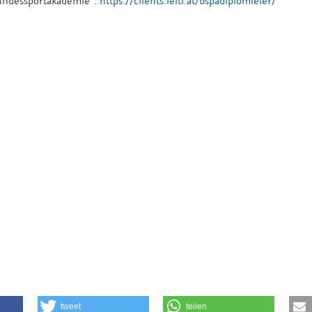
Bundessportakademie":
https://clients.lefti.at/bspadiplomfeier/
tweet
teilen