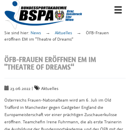
Togg
navi
Sie sind hier:
News
Aktuelles
ÖFB-Frauen
eröffnen EM im "Theatre of Dreams“
ÖFB-FRAUEN ERÖFFNEN EM IM
"THEATRE OF DREAMS“
23.06.2022
|
Aktuelles
Österreichs Frauen-Nationalteam wird am 6. Juli im Old
Trafford in Manchester gegen Gastgeber England die
Europameisterschaft vor einer prächtigen Zuschauerkulisse
eröffnen. Teamchefin Irene Fuhrmann, die als erste Trainerin
die Ausbildung der Bundessportakademie und des ÖFB mit der