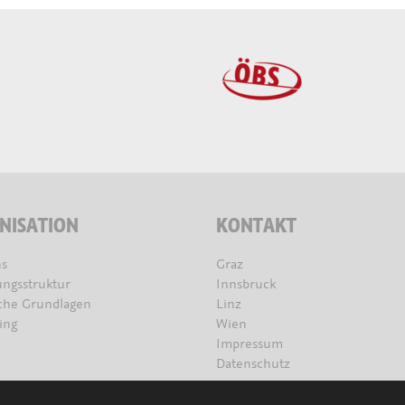
NISATION
KONTAKT
s
Graz
ungsstruktur
Innsbruck
iche Grundlagen
Linz
ing
Wien
Impressum
Datenschutz