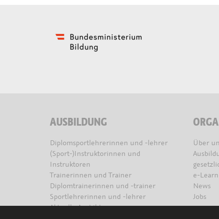
AUSBILDUNG
ORGA
Diplomsportlehrerinnen und -lehrer
Über un
(Sport-)Instruktorinnen und
Ausbild
Instruktoren
gesetzl
Trainerinnen und Trainer
e-Learn
Diplomtrainerinnen und -trainer
News
Sportlehrerinnen und -lehrer
Jobs
Aktuelle Ausbildungen