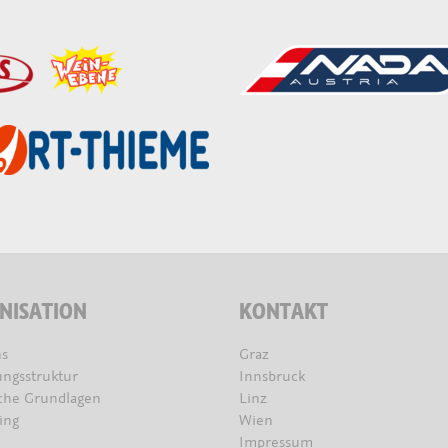
NISATION
KONTAKT
s
Graz
ungsstruktur
Innsbruck
iche Grundlagen
Linz
ing
Wien
Impressum